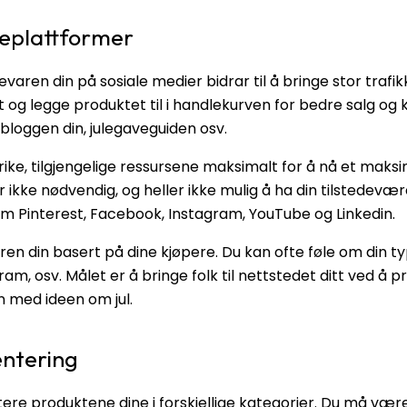
ieplattformer
ren din på sosiale medier bidrar til å bringe stor trafik
og legge produktet til i handlekurven for bedre salg og 
bloggen din, julegaveguiden osv.
rike, tilgjengelige ressursene maksimalt for å nå et maksi
ikke nødvendig, og heller ikke mulig å ha din tilstedevære
m Pinterest, Facebook, Instagram, YouTube og Linkedin.
n din basert på dine kjøpere. Du kan ofte føle om din t
gram, osv. Målet er å bringe folk til nettstedet ditt ved 
med ideen om jul.
entering
re produktene dine i forskjellige kategorier. Du må være 