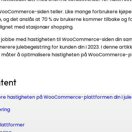
WooCommerce-siden teller. Like mange forbrukere kjøp
, og det anslås at 70 % av brukerne kommer tilbake og fo
lignet med stasjonær shopping.
 å jobbe med hastigheten til WooCommerce-siden din sa
erere julebegeistring for kunden din i 2023. I denne artikke
ge måter å optimalisere hastigheten på WooCommerce-pl
ntent
sere hastigheten på WooCommerce-plattformen din i jul
ering
plattformer