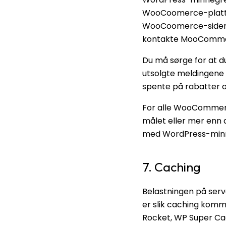
WooCoomerce-plattfo
WooCoomerce-siden di
kontakte MooComme
Du må sørge for at d
utsolgte meldingene i
spente på rabatter og
For alle WooCommer
målet eller mer enn 
med WordPress-min
7. Caching
Belastningen på ser
er slik caching komm
Rocket, WP Super Cac