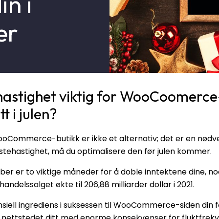
in i
er
hastighet viktig for WooCoomerce
t i julen?
WooCommerce-butikk er ikke et alternativ; det er en nødve
astehastighet, må du optimalisere den før julen kommer.
 er to viktige måneder for å doble inntektene dine, noe
andelssalget økte til 206,88 milliarder dollar i 2021.
nsiell ingrediens i suksessen til WooCommerce-siden din 
 nettstedet ditt med enorme konsekvenser for fluktfrek