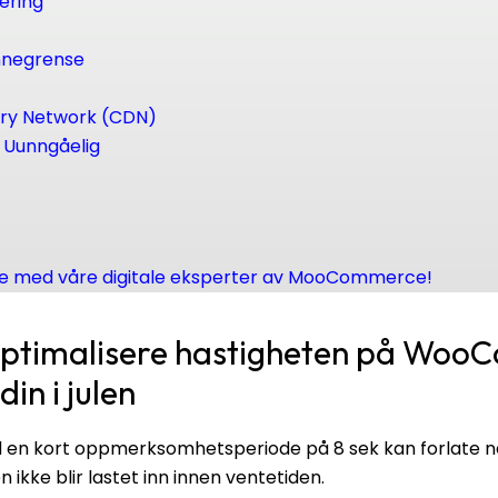
ering
nnegrense
ery Network (CDN)
? Uunngåelig
ne med våre digitale eksperter av MooCommerce!
optimalisere hastigheten på Wo
in i julen
en kort oppmerksomhetsperiode på 8 sek kan forlate net
ke blir lastet inn innen ventetiden.