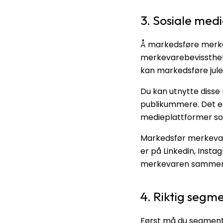
3. Sosiale med
Å markedsføre merkeva
merkevarebevissthet 
kan markedsføre jule
Du kan utnytte disse 
publikummere. Det er 
medieplattformer so
Markedsfør merkevare
er på Linkedin, Insta
merkevaren sammen 
4. Riktig segm
Først må du segmente