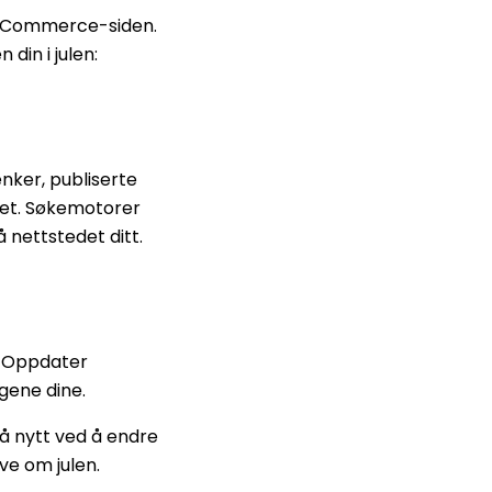
WooCommerce-siden.
in i julen:
enker, publiserte
ntet. Søkemotorer
 nettstedet ditt.
. Oppdater
ngene dine.
på nytt ved å endre
ive om julen.