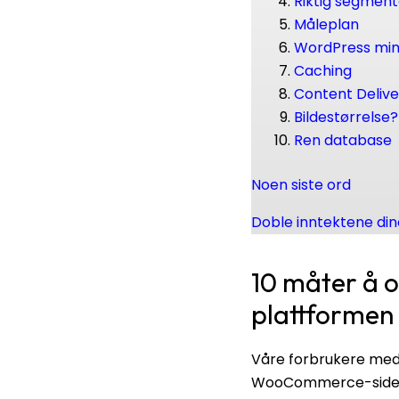
Riktig segment
Måleplan
WordPress mi
Caching
Content Deliv
Bildestørrelse
Ren database
Noen siste ord
Doble inntektene di
10 måter å 
plattformen d
Våre forbrukere med 
WooCommerce-siden ik