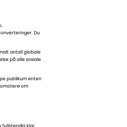
k,
konverteringer. Du
malt antall globale
lse på alle sosiale
ype publikum enten
å promotere om
fullstendig klar