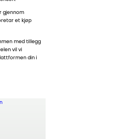
er gjennom
retar et kjøp
mmen med tillegg
len vil vi
attformen din i
en