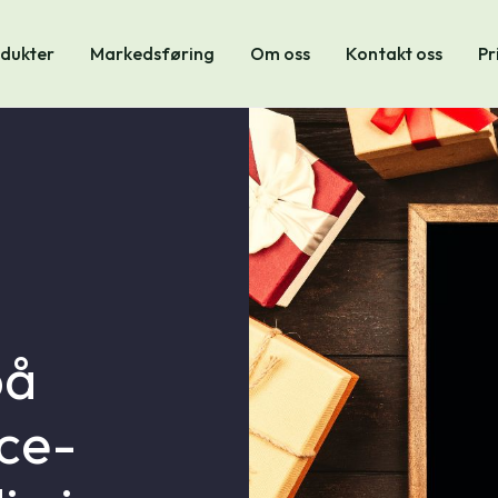
dukter
Markedsføring
Om oss
Kontakt oss
Pr
på
ce-