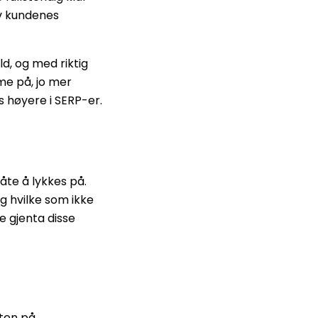
av kundenes
d, og med riktig
me på, jo mer
es høyere i SERP-er.
åte å lykkes på.
g hvilke som ikke
e gjenta disse
ten på