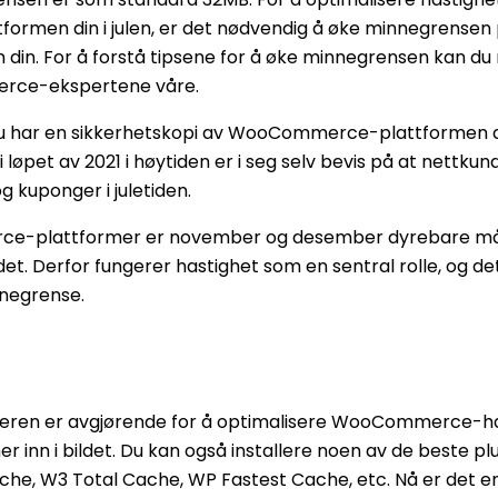
rmen din i julen, er det nødvendig å øke minnegrensen
n. For å forstå tipsene for å øke minnegrensen kan du 
rce-ekspertene våre.
u har en sikkerhetskopi av WooCommerce-plattformen din
 løpet av 2021 i høytiden er i seg selv bevis på at nettkun
 kuponger i juletiden.
ce-plattformer er november og desember dyrebare må
det. Derfor fungerer hastighet som en sentral rolle, og d
negrense.
veren er avgjørende for å optimalisere WooCommerce-ha
er inn i bildet. Du kan også installere noen av de beste 
he, W3 Total Cache, WP Fastest Cache, etc. Nå er det en