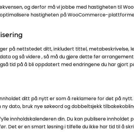
frekvensen, og derfor må vi jobbe med hastigheten til 
 optimalisere hastigheten på WooCommerce-plattformen d
isering
ger på nettstedet ditt, inkludert tittel, metabeskrivelse, l
e data og så videre , så må du gjøre dette før arrangeme
så tid på å bli oppdatert med endringene du har gjort på
nnholdet ditt på
nytt er som å reklamere for det på nytt
n ny dato, bruk nye søkeord og dobbeltsjekk tilbakekobli
fylle innholdskalenderen din. Du kan publisere innholdet 
r. Det er en smart løsning i tilfelle du ikke har tid til å skr