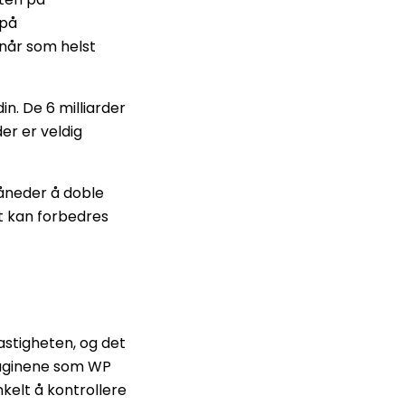
 på
når som helst
. De 6 milliarder
der er veldig
neder å doble
et kan forbedres
stigheten, og det
pluginene som WP
kelt å kontrollere