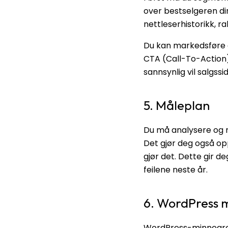
over bestselgeren din
nettleserhistorikk, r
Du kan markedsføre d
CTA (Call-To-Action)
sannsynlig vil salgss
5. Måleplan
Du må analysere og n
Det gjør deg også op
gjør det. Dette gir d
feilene neste år.
6. WordPress 
WordPress-minnegren