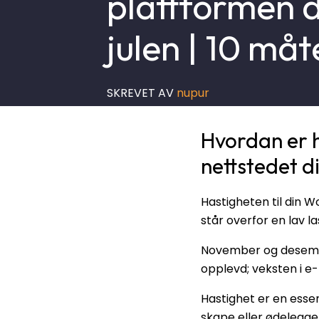
plattformen d
julen | 10 måt
SKREVET AV
nupur
Hvordan er 
nettstedet dit
Hastigheten til din 
står overfor en lav l
November og desember
opplevd; veksten i e-h
Hastighet er en esse
skape eller ødelegge