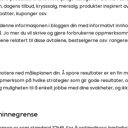
, dagens tilbud, krysssalg, mersalg, produkter inspirert 
abatter, kuponger osv.
enne informasjonen i bloggen din med informativt innhol
. Jo mer du vil skrive og gjøre forbrukerne oppmerksom
idene relatert til disse avtalene, bestselgerne osv. ranger
otere ned måleplanen din. Å spore resultater er en fin m
pmerksom på hvilke strategier som gir gode resultater, o
eg muligheten til å enkelt jobbe med dine svakheter, og ikk
minnegrense
sen er som standard 32MB. For å optimalisere hastighe