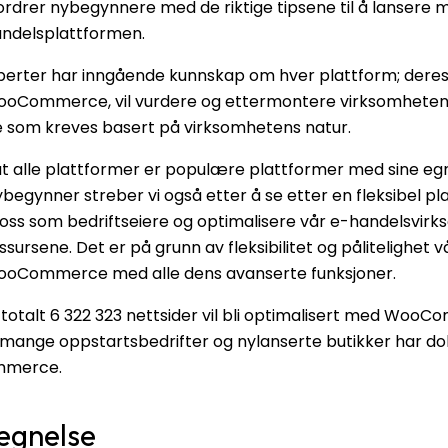
rdrer nybegynnere med de riktige tipsene til å lansere
ndelsplattformen.
er har inngående kunnskap om hver plattform; deres 
WooCommerce, vil vurdere og ettermontere virksomheten
e som kreves basert på virksomhetens natur.
 at alle plattformer er populære plattformer med sine eg
egynner streber vi også etter å se etter en fleksibel p
 oss som bedriftseiere og optimalisere vår e-handelsvi
essursene. Det er på grunn av fleksibilitet og pålitelighet 
WooCommerce med alle dens avanserte funksjoner.
 totalt 6 322 323 nettsider vil bli optimalisert med WooC
at mange oppstartsbedrifter og nylanserte butikker har d
mmerce.
egnelse