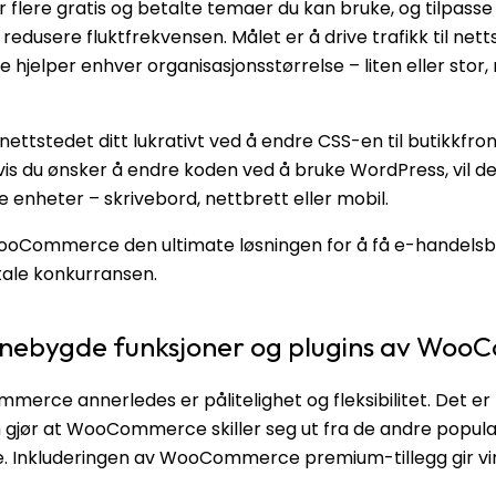
lere gratis og betalte temaer du kan bruke, og tilpasse 
 redusere fluktfrekvensen. Målet er å drive trafikk til nett
hjelper enhver organisasjonsstørrelse – liten eller sto
tstedet ditt lukrativt ved å endre CSS-en til butikkfro
Hvis du ønsker å endre koden ved å bruke WordPress, vil d
le enheter – skrivebord, nettbrett eller mobil.
ooCommerce den ultimate løsningen for å få e-handelsbed
gitale konkurransen.
innebygde funksjoner og plugins av Wo
erce annerledes er pålitelighet og fleksibilitet. Det er
gjør at WooCommerce skiller seg ut fra de andre popul
. Inkluderingen av WooCommerce premium-tillegg gir v