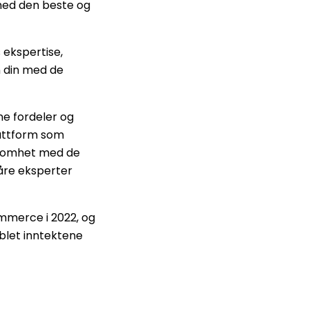
 med den beste og
ekspertise,
 din med de
ne fordeler og
lattform som
rksomhet med de
våre eksperter
ommerce i 2022, og
oblet inntektene