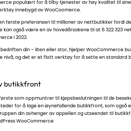
rce populært for å tilby tjenester av høy kvalitet til si
g verktøy innebygd av WooCoomerce.
ørste preferansen til millioner av nettbutikker fordi d
te kan også være en av hovedårsakene til at 6 322 323 ne
rce i 2022.
 bedriften din – liten eller stor, hjelper WooCommerce bu
ste nivå, og det er et flott verktøy for å sette en standar
v butikkfront
 første som oppmuntrer til kjøpsbeslutningen til de besøk
 steder for å lage en iøynefallende butikkfront, som også e
uppen din avhenger av appellen og utseendet til butikkf
WordPress WooCommerce.