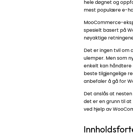
hele døgnet og oppfo
mest populære e-ha
MooCommerce-ekspert
spesielt basert på 
nøyaktige retningen
Det er ingen tvil om
ulemper. Men som nyb
enkelt kan håndtere
beste tilgjengelige r
anbefaler å gå for 
Det anslås at nesten
det er en grunn til 
ved hjelp av WooCo
Innholdsfort