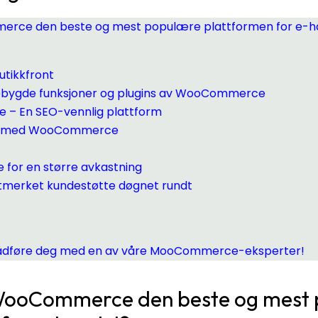
erce den beste og mest populære plattformen for e-h
utikkfront
ebygde funksjoner og plugins av WooCommerce
– En SEO-vennlig plattform
ng med WooCommerce
e for en større avkastning
tmerket kundestøtte døgnet rundt
å rådføre deg med en av våre MooCommerce-eksperter!
 WooCommerce den beste og mest