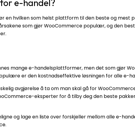
 for e-handel?
gjør en hvilken som helst plattform til den beste og mest
r årsakene som gjør WooCommerce populær, og den best
er.
 finnes mange e-handelsplattformer, men det som gjør 
pulære er den kostnadseffektive løsningen for alle e-ha
kelig avgjørelse å ta om man skal gå for WooCommerce e
oCommerce-eksperter for å tilby deg den beste pakken
gne og lage en liste over forskjeller mellom alle e-han
ce.