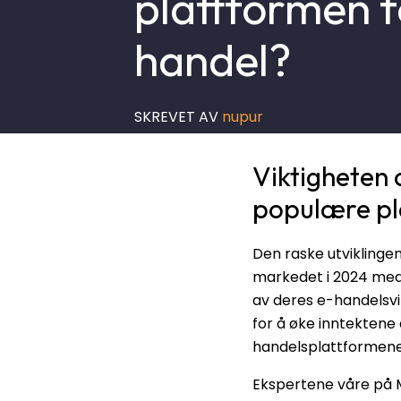
plattformen f
handel?
SKREVET AV
nupur
Viktigheten
populære pl
Den raske utviklingen
markedet i 2024 med
av deres e-handelsv
for å øke inntektene 
handelsplattformen
Ekspertene våre på 