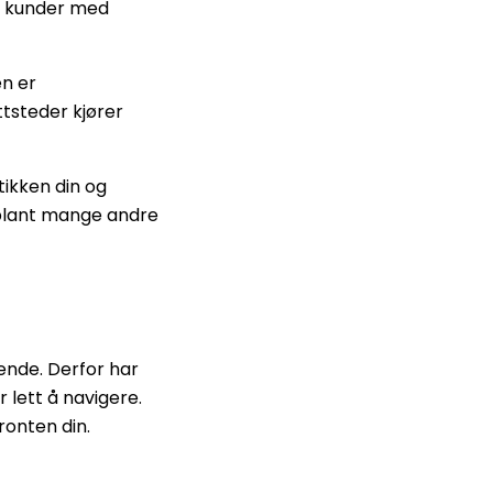
ne kunder med
en er
ttsteder kjører
tikken din og
d blant mange andre
ende. Derfor har
r lett å navigere.
ronten din.