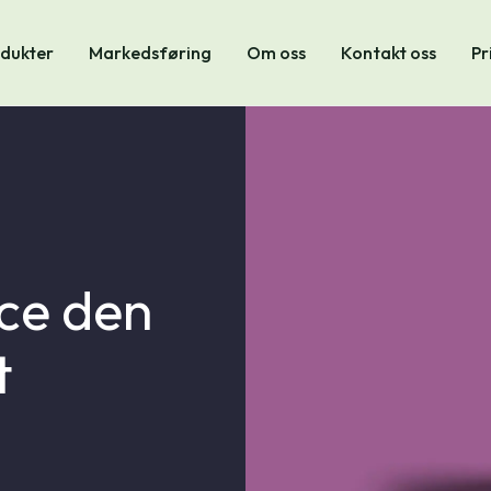
dukter
Markedsføring
Om oss
Kontakt oss
Pr
e den
t