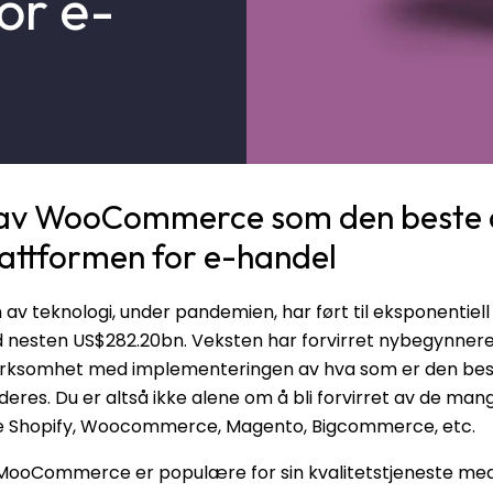
or e-
 av WooCommerce som den beste 
attformen for e-handel
 av teknologi, under pandemien, har ført til eksponentiell
 nesten US$282.20bn. Veksten har forvirret nybegynner
irksomhet med implementeringen av hva som er den bes
deres. Du er altså ikke alene om å bli forvirret av de man
e Shopify, Woocommerce, Magento, Bigcommerce, etc.
MooCommerce er populære for sin kvalitetstjeneste med 