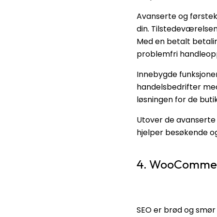
Avanserte og første
din. Tilstedeværelsen
Med en betalt betal
problemfri handleop
Innebygde funksjoner 
handelsbedrifter me
løsningen for de buti
Utover de avanserte
hjelper besøkende o
4. WooCommerc
SEO er brød og smør 