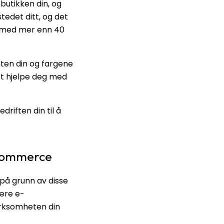
butikken din, og
stedet ditt, og det
r, med mer enn 40
nten din og fargene
et hjelpe deg med
riften din til å
oCommerce
 på grunn av disse
ære e-
irksomheten din