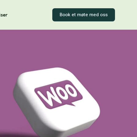
Book et møte med oss
iser