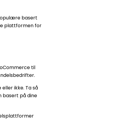
 populære basert
e plattformen for
WooCommerce til
ndelsbedrifter.
ller ikke. Ta så
 basert på dine
delsplattformer