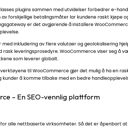
klasses plugins sammen med utvidelser forbedrer e-han
 av forskjellige betalingsmåter lar kundene raskt kjøpe o
ingsgateway er det avgjørende å installere WooCommerc
plevelse.
med inkludering av flere valutaer og geolokalisering hje
d rask leveringsprosedyre. WooCommerce viser seg å væ
kkene som leverer globalt.
 verktøyene til WooCommerce gjør det mulig å ha en ras
g kunder å komme tilbake med en bedre handleopplevel
e – En SEO-vennlig plattform
for alle nettbaserte virksomheter. Så det er åpenbart at