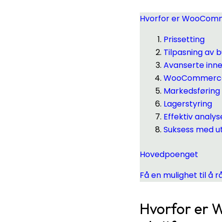
Hvorfor er WooComm
Prissetting
Tilpasning av b
Avanserte inn
WooCommerce 
Markedsføri
Lagerstyring
Effektiv analys
Suksess med u
Hovedpoenget
Få en mulighet til 
Hvorfor er