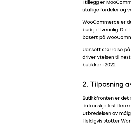
I tillegg er MooComme
utallige fordeler o
WooCommerce er den f
budsjettvennlig. Det
basert på WooComme
Uansett størrelse på
driver ytelsen til ne
butikker i 2022.
2. Tilpasning a
Butikkfronten er det
du kanskje lest flere
Utbredelsen av målgr
Heldigvis støtter 