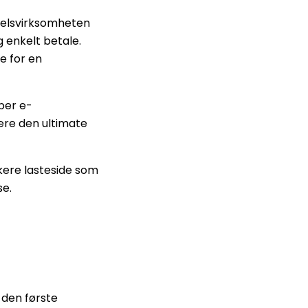
delsvirksomheten
g enkelt betale.
e for en
lper e-
re den ultimate
kere lasteside som
se.
 den første