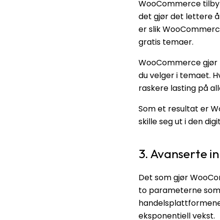
WooCommerce tilbyr f
det gjør det lettere å
er slik WooCommerce 
gratis temaer.
WooCommerce gjør net
du velger i temaet. 
raskere lasting på al
Som et resultat er W
skille seg ut i den di
3. Avanserte 
Det som gjør WooComm
to parameterne som 
handelsplattformene
eksponentiell vekst.