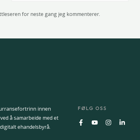
ettleseren for neste gang jeg kommenterer.
FØLG OSS
urransefortrinn innen
 ved å samarbeide med et
digitalt ehandelsbyrå.