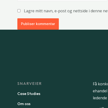
Lagre mitt navn, e-post og nettside i denne n
SNARVEIER
Få konk
ehandel
Case Studies
ledende 
Om oss