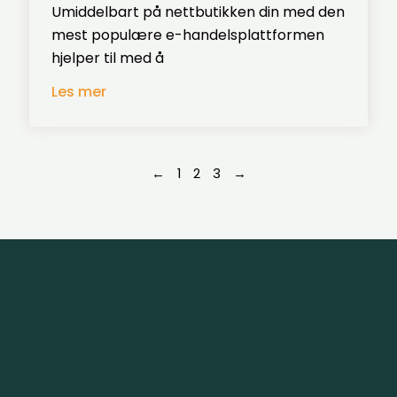
Umiddelbart på nettbutikken din med den
mest populære e-handelsplattformen
hjelper til med å
Les mer
←
1
2
3
→